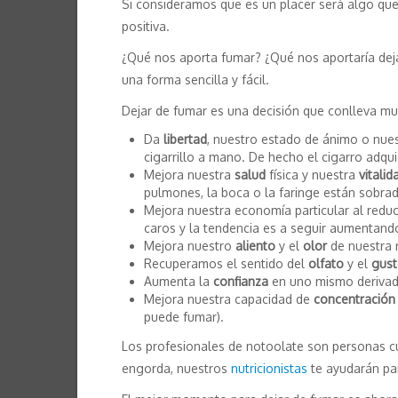
Si consideramos que es un placer será algo qu
positiva.
¿Qué nos aporta fumar? ¿Qué nos aportaría dej
una forma sencilla y fácil.
Dejar de fumar es una decisión que conlleva mu
Da
libertad
, nuestro estado de ánimo o nues
cigarrillo a mano. De hecho el cigarro adq
Mejora nuestra
salud
física y nuestra
vitalid
pulmones, la boca o la faringe están sobr
Mejora nuestra economía particular al reduc
caros y la tendencia es a seguir aumentand
Mejora nuestro
aliento
y el
olor
de nuestra 
Recuperamos el sentido del
olfato
y el
gus
Aumenta la
confianza
en uno mismo derivado
Mejora nuestra capacidad de
concentración
puede fumar).
Los profesionales de notoolate son personas cua
engorda, nuestros
nutricionistas
te ayudarán par