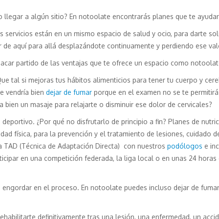
 llegar a algún sitio? En notoolate encontrarás planes que te ayudar
s servicios están en un mismo espacio de salud y ocio, para darte so
r de aquí para allá desplazándote continuamente y perdiendo ese va
acar partido de las ventajas que te ofrece un espacio como notoolat
e tal si mejoras tus hábitos alimenticios para tener tu cuerpo y cer
e vendría bien
dejar de fumar
porque en el examen no se te permitirá 
a bien un masaje para relajarte o disminuir ese dolor de cervicales?
deportivo. ¿Por qué no disfrutarlo de principio a fin? Planes de nutri
idad física, para la prevención y el tratamiento de lesiones, cuidado 
ma TAD (Técnica de Adaptación Directa) con nuestros
podólogos
e in
icipar en una competición federada, la liga local o en unas 24 horas d
engordar en el proceso. En notoolate puedes incluso dejar de fumar
 rehabilitarte definitivamente tras una lesión, una enfermedad, un acc