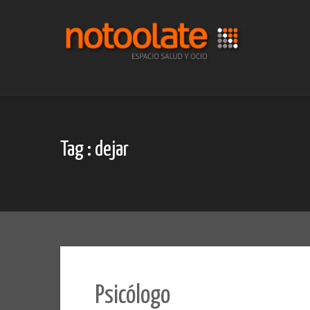
Skip
to
content
Tag : dejar
Psicólogo