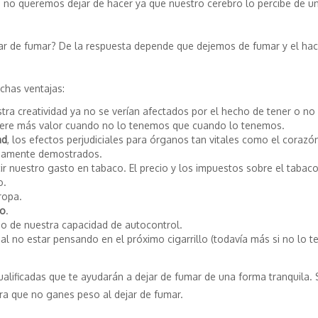
e no queremos dejar de hacer ya que nuestro cerebro lo percibe de u
ar de fumar? De la respuesta depende que dejemos de fumar y el hac
chas ventajas:
tra creatividad ya no se verían afectados por el hecho de tener o no
uiere más valor cuando no lo tenemos que cuando lo tenemos.
ad
, los efectos perjudiciales para órganos tan vitales como el corazón
adamente demostrados.
ir nuestro gasto en tabaco. El precio y los impuestos sobre el tabac
o.
ropa.
to
.
 de nuestra capacidad de autocontrol.
al no estar pensando en el próximo cigarrillo (todavía más si no lo
lificadas que te ayudarán a dejar de fumar de una forma tranquila. S
a que no ganes peso al dejar de fumar.