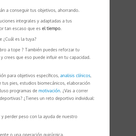
án a conseguir tus objetivos, ahorrando.
luciones integrales y adaptadas a tus
lor tan escaso que es
el tiempo
.
e ¿Cuál es la tuya?
ebro a tope ? También puedes reforzar tu
y crees que eso puede influir en tu capacidad.
ción para objetivos específicos,
analisis clínicos
,
de tus pies, estudios biomecánicos, elaboración
cluso programas de
motivación
. ¿Vas a correr
eportivas? ¿Tienes un reto deportivo individual:
 y perder peso con la ayuda de nuestro
idente o una operación quirúrgica.