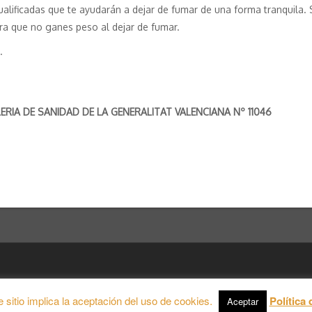
lificadas que te ayudarán a dejar de fumar de una forma tranquila. S
a que no ganes peso al dejar de fumar.
.
IA DE SANIDAD DE LA GENERALITAT VALENCIANA Nº 11046
 Theme by
Theme in Progress
|
Proudly powered by WordPress
e sitio implica la aceptación del uso de cookies.
Política 
Aceptar