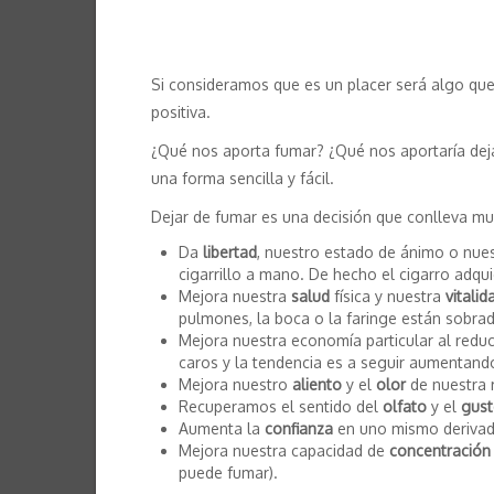
Si consideramos que es un placer será algo qu
positiva.
¿Qué nos aporta fumar? ¿Qué nos aportaría dej
una forma sencilla y fácil.
Dejar de fumar es una decisión que conlleva mu
Da
libertad
, nuestro estado de ánimo o nues
cigarrillo a mano. De hecho el cigarro adq
Mejora nuestra
salud
física y nuestra
vitalid
pulmones, la boca o la faringe están sobr
Mejora nuestra economía particular al reduc
caros y la tendencia es a seguir aumentand
Mejora nuestro
aliento
y el
olor
de nuestra 
Recuperamos el sentido del
olfato
y el
gus
Aumenta la
confianza
en uno mismo derivado
Mejora nuestra capacidad de
concentración
puede fumar).