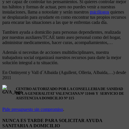
y ser capaz de controlar tus pensamientos. Si quieres controlar mejor
tus hábitos y formas de actuar, pero no puedes venir a nuestras
instalaciones, llama a notoolate y serán nuestros
psicólogos
quienes
se desplazarán para ayudarte en como encontrar tus propios recursos
para encarar las situaciones a las que te enfrentas cada día.
Tambien ayuda a domicilio para personas dependientes, realizada
por nuestras auxliares/TCAE tanto aseo personal como del hogar,
administrar medicamentos, hacer curas, acompañamientos,…
Además si necesitas de acciones multidisciplinares, nuestra
trabajadora social organizará nuestros recursos para darte la mejor
solución integral a tu situación.
En Ontinyent y Vall d´Albaida (Agullent, Olleria, Albaida,…) desde
2011
CENTRO AUTORIZADO POR LA CONSELLERIA DE SANIDAD
DE LA GENERALITAT VALENCIANA Nº 11046 Y SERVICIO DE
ASISTENCIA A DOMICILIO Nº 115
Pide presupuesto sin compromiso
.
NUNCA ES TARDE PARA SOLICITAR AYUDA
SANITARIA A DOMICILIO