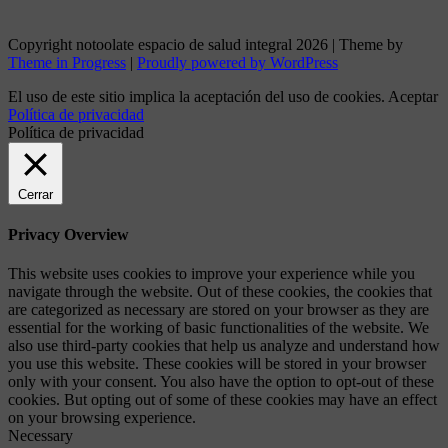
Copyright notoolate espacio de salud integral 2026 | Theme by
Theme in Progress
|
Proudly powered by WordPress
El uso de este sitio implica la aceptación del uso de cookies.
Aceptar
Política de privacidad
Política de privacidad
Cerrar
Privacy Overview
This website uses cookies to improve your experience while you
navigate through the website. Out of these cookies, the cookies that
are categorized as necessary are stored on your browser as they are
essential for the working of basic functionalities of the website. We
also use third-party cookies that help us analyze and understand how
you use this website. These cookies will be stored in your browser
only with your consent. You also have the option to opt-out of these
cookies. But opting out of some of these cookies may have an effect
on your browsing experience.
Necessary