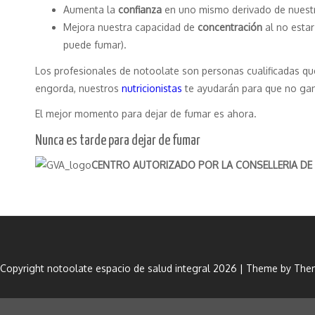
Aumenta la
confianza
en uno mismo derivado de nuestr
Mejora nuestra capacidad de
concentración
al no estar
puede fumar).
Los profesionales de notoolate son personas cualificadas que
engorda, nuestros
nutricionistas
te ayudarán para que no gan
El mejor momento para dejar de fumar es ahora.
Nunca es tarde para dejar de fumar
CENTRO AUTORIZADO POR LA CONSELLERIA DE S
Copyright notoolate espacio de salud integral 2026 | Theme by
Them