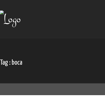
Skip
to
content
Tag : boca