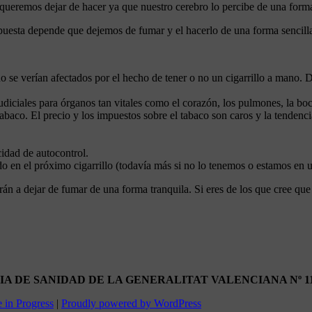
queremos dejar de hacer ya que nuestro cerebro lo percibe de una forma
uesta depende que dejemos de fumar y el hacerlo de una forma sencilla 
no se verían afectados por el hecho de tener o no un cigarrillo a mano
rjudiciales para órganos tan vitales como el corazón, los pulmones, la b
tabaco. El precio y los impuestos sobre el tabaco son caros y la tendenc
idad de autocontrol.
do en el próximo cigarrillo (todavía más si no lo tenemos o estamos en 
rán a dejar de fumar de una forma tranquila. Si eres de los que cree qu
 DE SANIDAD DE LA GENERALITAT VALENCIANA Nº 11
 in Progress
|
Proudly powered by WordPress