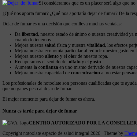
Si consideramos que es un placer será algo que no 
¿Qué nos aporta fumar? ¿Qué nos aportaría dejar de fumar? De la resp
Dejar de fumar es una decisión que conlleva muchas ventajas:
Da
libertad
, nuestro estado de ánimo o nuestra creatividad ya 
cuando lo tenemos.
Mejora nuestra
salud
física y nuestra
vitalidad
, los efectos pe
Mejora nuestra economía particular al reducir nuestro gasto en 
Mejora nuestro
aliento
y el
olor
de nuestra ropa.
Recuperamos el sentido del
olfato
y el
gusto
.
Aumenta la
confianza
en uno mismo derivado de nuestra capac
Mejora nuestra capacidad de
concentración
al no estar pensan
Los profesionales de notoolate son personas cualificadas que te ayuda
que no ganes peso al dejar de fumar.
El mejor momento para dejar de fumar es ahora.
Nunca es tarde para dejar de fumar
CENTRO AUTORIZADO POR LA CONSELLERIA
Copyright notoolate espacio de salud integral 2026 | Theme by
Theme