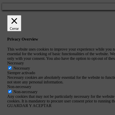
Cerrar
Privacy Overview
This website uses cookies to improve your experience while you nav
essential for the working of basic functionalities of the website. 
only with your consent. You also have the option to opt-out of th
Necessary
Necessary
Siempre activado
Necessary cookies are absolutely essential for the website to funct
not store any personal information.
Non-necessary
Non-necessary
Any cookies that may not be particularly necessary for the website 
cookies. It is mandatory to procure user consent prior to running t
GUARDAR Y ACEPTAR