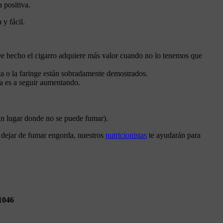
 positiva.
y fácil.
. De hecho el cigarro adquiere más valor cuando no lo tenemos que
oca o la faringe están sobradamente demostrados.
ia es a seguir aumentando.
un lugar donde no se puede fumar).
e dejar de fumar engorda, nuestros
nutricionistas
te ayudarán para
046