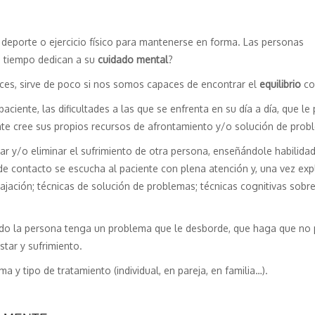
eporte o ejercicio físico para mantenerse en forma. Las personas
 tiempo dedican a su
cuidado mental
?
veces, sirve de poco si nos somos capaces de encontrar el
equilibrio
co
paciente, las dificultades a las que se enfrenta en su día a día, que 
ente cree sus propios recursos de afrontamiento y/o solución de prob
iar y/o eliminar el sufrimiento de otra persona, enseñándole habilid
ta de contacto se escucha al paciente con plena atención y, una vez ex
elajación; técnicas de solución de problemas; técnicas cognitivas sob
o la persona tenga un problema que le desborde, que haga que no pu
star y sufrimiento.
 y tipo de tratamiento (individual, en pareja, en familia…).