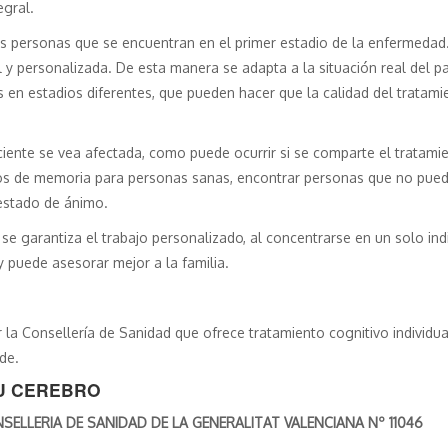
egral.
las personas que se encuentran en el primer estadio de la enfermedad.
y personalizada. De esta manera se adapta a la situación real del pac
 en estadios diferentes, que pueden hacer que la calidad del tratami
aciente se vea afectada, como puede ocurrir si se comparte el tratam
os de memoria para personas sanas, encontrar personas que no pueden 
estado de ánimo.
 se garantiza el trabajo personalizado, al concentrarse en un solo in
 y puede asesorar mejor a la familia.
la Consellería de Sanidad que ofrece tratamiento cognitivo individua
de.
TU CEREBRO
LLERIA DE SANIDAD DE LA GENERALITAT VALENCIANA Nº 11046