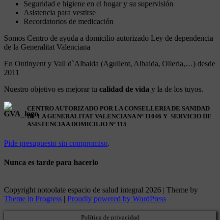
Seguridad e higiene en el hogar y su supervisión
Asistencia para vestirse
Recordatorios de medicación
Somos Centro de ayuda a domicilio autorizado Ley de dependencia
de la Generalitat Valenciana
En Ontinyent y Vall d`Albaida (Agullent, Albaida, Olleria,…) desde
2011
Nuestro objetivo es mejorar tu
calidad de vida
y la de los tuyos.
CENTRO AUTORIZADO POR LA CONSELLERIA DE SANIDAD
DE LA GENERALITAT VALENCIANA Nº 11046 Y SERVICIO DE
ASISTENCIA A DOMICILIO Nº 115
Pide presupuesto sin compromiso
.
Nunca es tarde para hacerlo
Copyright notoolate espacio de salud integral 2026 | Theme by
Theme in Progress
|
Proudly powered by WordPress
Política de privacidad