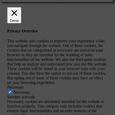
Cerrar
Privacy Overview
This website uses cookies to improve your experience while
you navigate through the website. Out of these cookies, the
cookies that are categorized as necessary are stored on your
browser as they are essential for the working of basic
functionalities of the website. We also use third-party cookies
that help us analyze and understand how you use this website.
These cookies will be stored in your browser only with your
consent. You also have the option to opt-out of these cookies.
But opting out of some of these cookies may have an effect
on your browsing experience.
Necessary
Necessary
Siempre activado
Necessary cookies are absolutely essential for the website to
function properly. This category only includes cookies that
ensures basic functionalities and security features of the