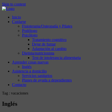
Skip to content
Inicio
Cuidarse
Fisioterapia/Osteopatía y Pilates
Podólogo
Psicólogo
Tratamiento cognitivo
Dejar de fumar
Adaptación al cambio
Dietista/nutricionista
Test de intolerancia alimentaria
Aprender cosas nuevas
Inglés
Asistencia a domicilio
Servicios sanitarios
Planes de ayuda a dependientes
Contacto
Tag : vacaciones
Inglés