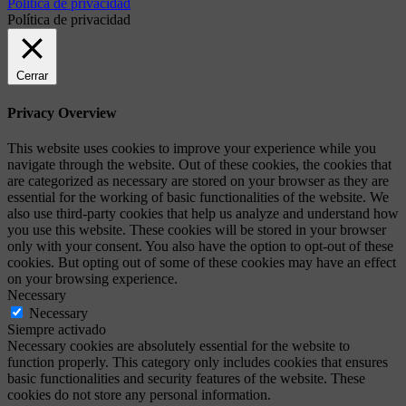
Política de privacidad
Política de privacidad
Cerrar
Privacy Overview
This website uses cookies to improve your experience while you
navigate through the website. Out of these cookies, the cookies that
are categorized as necessary are stored on your browser as they are
essential for the working of basic functionalities of the website. We
also use third-party cookies that help us analyze and understand how
you use this website. These cookies will be stored in your browser
only with your consent. You also have the option to opt-out of these
cookies. But opting out of some of these cookies may have an effect
on your browsing experience.
Necessary
Necessary
Siempre activado
Necessary cookies are absolutely essential for the website to
function properly. This category only includes cookies that ensures
basic functionalities and security features of the website. These
cookies do not store any personal information.