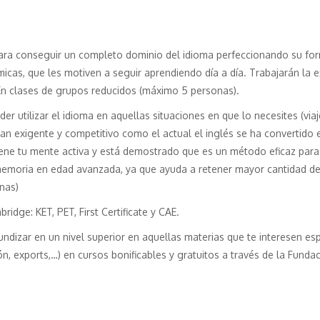
ara conseguir un completo dominio del idioma perfeccionando su fo
micas, que les motiven a seguir aprendiendo día a día. Trabajarán la 
 En clases de grupos reducidos (máximo 5 personas).
er utilizar el idioma en aquellas situaciones en que lo necesites (viaje
an exigente y competitivo como el actual el inglés se ha convertido 
ene tu mente activa y está demostrado que es un método eficaz para
memoria en edad avanzada, ya que ayuda a retener mayor cantidad d
nas)
ge: KET, PET, First Certificate y CAE.
ndizar en un nivel superior en aquellas materias que te interesen e
ón, exports,…) en cursos bonificables y gratuitos a través de la Funda