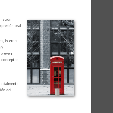
rmación
expresión oral
s, internet,
en
 prevenir
e conceptos.
specialmente
ción del