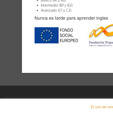
Básico (A1 y A2)
Intermedio (B1 y B2)
Avanzado (C1 y C2)
Nunca es tarde para aprender ingles
Copyright notoolate espacio de salud integral 2026 |
El uso de est