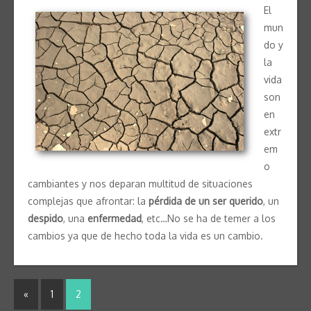
El
mun
do y
la
vida
son
en
extr
em
o
cambiantes y nos deparan multitud de situaciones
complejas que afrontar: la
pérdida de un ser querido
, un
despido
, una
enfermedad
, etc…No se ha de temer a los
cambios ya que de hecho toda la vida es un cambio.
«
1
2